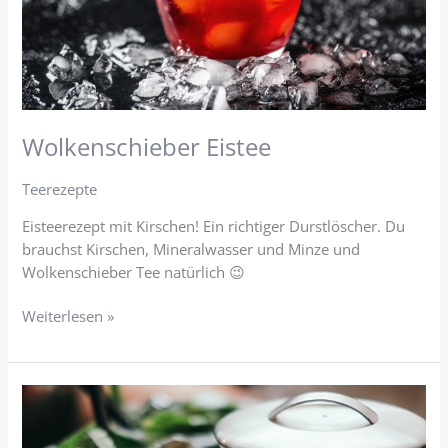
Wolkenschieber Eistee
Teerezepte
Eisteerezept mit Kirschen! Ein richtiger Durstlöscher. Du
brauchst Kirschen, Mineralwasser und Minze und
Wolkenschieber Tee natürlich 😉
Weiterlesen »
Cold
Brew
Tee