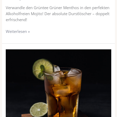
Verwandle den Grüntee Grüner Menthos in den perfekten
Alkoholfreien Mojito! Der absolute Durstlöscher – doppelt
erfrischend!
Weiterlesen »
Earl
Grey
Eistee
Klassiker