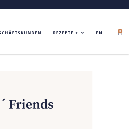
0
Ware
SCHÄFTSKUNDEN
REZEPTE +
EN
´ Friends