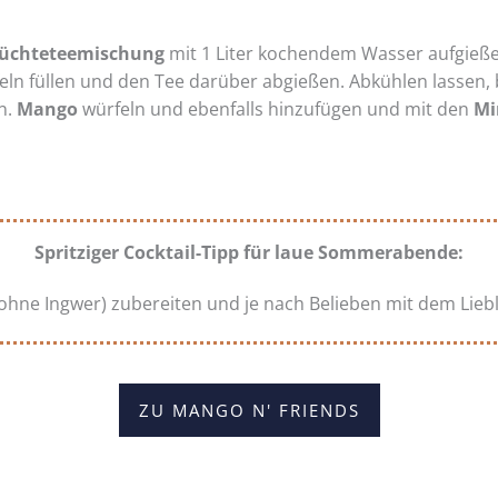
rüchteteemischung
mit 1 Liter kochendem Wasser aufgieß
ln füllen und den Tee darüber abgießen. Abkühlen lassen, bi
n.
Mango
würfeln und ebenfalls hinzufügen und mit den
Mi
Spritziger Cocktail-Tipp für laue Sommerabende:
hne Ingwer) zubereiten und je nach Belieben mit dem Liebli
ZU MANGO N' FRIENDS