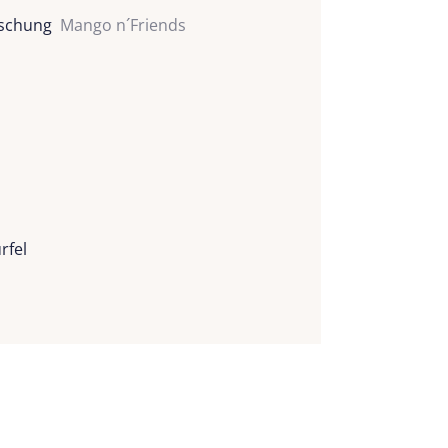
mischung
Mango n´Friends
rfel