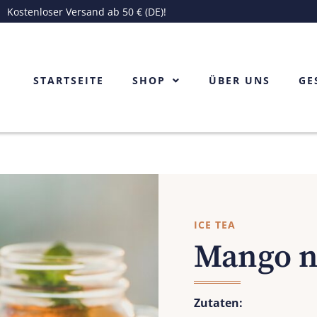
Kostenloser Versand ab 50 € (DE)!
STARTSEITE
SHOP
ÜBER UNS
GE
ICE TEA
Mango n
Zutaten: