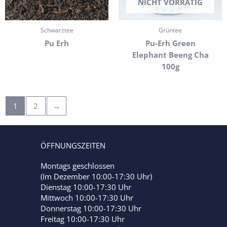
NICHT VORRÄTIG
Schwarztee
Grüntee
Pu Erh
Pu-Erh Green
Elephant Beeng Cha
100g
1
2
→
ÖFFNUNGSZEITEN
Montags geschlossen
(Im Dezember 10:00-17:30 Uhr)
Dienstag 10:00-17:30 Uhr
Mittwoch 10:00-17:30 Uhr
Donnerstag 10:00-17:30 Uhr
Freitag 10:00-17:30 Uhr