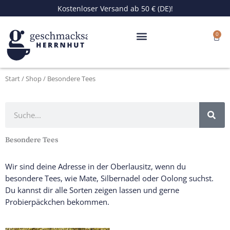
Zum
Kostenloser Versand ab 50 € (DE)!
Inhalt
springen
0
Ware
Start
/
Shop
/ Besondere Tees
Suche
Besondere Tees
Wir sind deine Adresse in der Oberlausitz, wenn du
besondere Tees, wie Mate, Silbernadel oder Oolong suchst.
Du kannst dir alle Sorten zeigen lassen und gerne
Probierpäckchen bekommen.