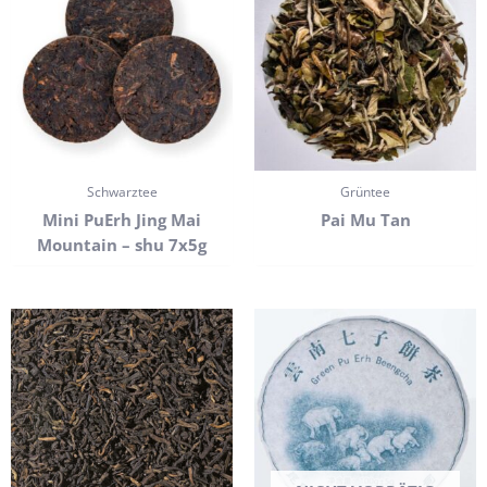
Schwarztee
Grüntee
Mini PuErh Jing Mai
Pai Mu Tan
Mountain – shu 7x5g