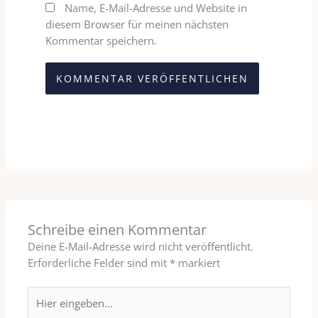
Name, E-Mail-Adresse und Website in
diesem Browser für meinen nächsten
Kommentar speichern.
A
l
t
e
r
n
a
t
Schreibe einen Kommentar
i
Deine E-Mail-Adresse wird nicht veröffentlicht.
v
Erforderliche Felder sind mit
*
markiert
e
:
Hier
eingeben…