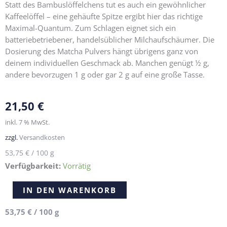
Statt des Bambuslöffelchens tut es auch ein gewöhnlicher
Kaffeelöffel – eine gehäufte Spitze ergibt hier das richtige
Maximal-Quantum. Zum Schlagen eignet sich ein
batteriebetriebener, handelsüblicher Milchaufschäumer. Die
Dosierung des Matcha Pulvers hängt übrigens ganz von
deinem individuellen Geschmack ab. Manchen genügt ½ g,
andere bevorzugen 1 g oder gar 2 g auf eine große Tasse.
21,50
€
inkl. 7 % MwSt.
zzgl.
Versandkosten
53,75
€
/
100
g
Verfügbarkeit:
Vorrätig
China
Alternative:
IN DEN WARENKORB
Matcha
Classic
53,75
€
/
100
g
Grade