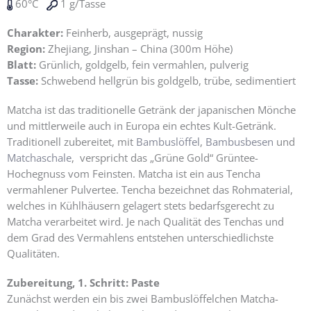
60°C
1 g/Tasse
Charakter:
Feinherb, ausgeprägt, nussig
Region:
Zhejiang, Jinshan – China (300m Höhe)
Blatt:
Grünlich, goldgelb, fein vermahlen, pulverig
Tasse:
Schwebend hellgrün bis goldgelb, trübe, sedimentiert
Matcha ist das traditionelle Getränk der japanischen Mönche
und mittlerweile auch in Europa ein echtes Kult-Getränk.
Traditionell zubereitet, mit
Bambuslöffel
,
Bambusbesen
und
Matchaschale
, verspricht das „Grüne Gold“ Grüntee-
Hochegnuss vom Feinsten. Matcha ist ein aus Tencha
vermahlener Pulvertee. Tencha bezeichnet das Rohmaterial,
welches in Kühlhäusern gelagert stets bedarfsgerecht zu
Matcha verarbeitet wird. Je nach Qualität des Tenchas und
dem Grad des Vermahlens entstehen unterschiedlichste
Qualitäten.
Zubereitung, 1. Schritt: Paste
Zunächst werden ein bis zwei Bambuslöffelchen Matcha-