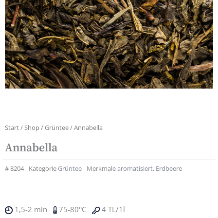
Start
/
Shop
/
Grüntee
/ Annabella
Annabella
#
8204
Kategorie
Grüntee
Merkmale
aromatisiert
,
Erdbeere
1,5-2 min
75-80°C
4 TL/1l