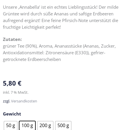
Unsere ‚Annabella‘ ist ein echtes Lieblingsstück! Der milde
Grüntee wird durch süße Ananas und saftige Erdbeeren
aufregend ergänzt! Eine feine Pfirsich-Note unterstützt die
fruchtige Leichtigkeit perfekt!
Zutaten:
grüner Tee (90%), Aroma, Ananasstücke (Ananas, Zucker,
Antioxidationsmittel: Zitronensäure (E330)), gefrier-
getrocknete Erdbeerscheiben
5,80
€
inkl. 7 % MwSt.
zzgl.
Versandkosten
Gewicht
Annabella
50 g
100 g
200 g
500 g
Menge