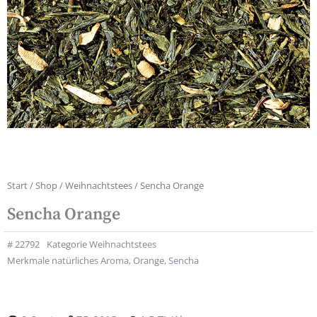
Start
/
Shop
/
Weihnachtstees
/ Sencha Orange
Sencha Orange
#
22792
Kategorie
Weihnachtstees
Merkmale
natürliches Aroma
,
Orange
,
Sencha