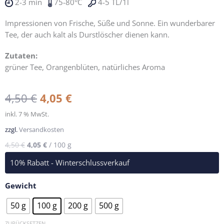
2-3 min
75-80°C
4-5 TL/1l
Impressionen von Frische, Süße und Sonne. Ein wunderbarer
Tee, der auch kalt als Durstlöscher dienen kann.
Zutaten:
grüner Tee, Orangenblüten, natürliches Aroma
4,50
€
4,05
€
inkl. 7 % MwSt.
zzgl.
Versandkosten
4,50
€
4,05
€
/
100
g
10% Rabatt - Winterschlussverkauf
Sencha
Orange
Gewicht
Menge
50 g
100 g
200 g
500 g
ZURÜCKSETZEN