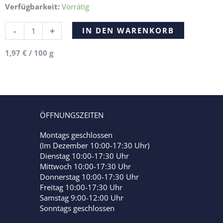
Verfügbarkeit:
Vorrätig
Ingwer
Alternative:
-
+
IN DEN WARENKORB
Sunflowers
150g
1,97
€
/
100
g
Menge
ÖFFNUNGSZEITEN
Montags geschlossen
(Im Dezember 10:00-17:30 Uhr)
Dienstag 10:00-17:30 Uhr
Mittwoch 10:00-17:30 Uhr
Donnerstag 10:00-17:30 Uhr
Freitag 10:00-17:30 Uhr
Samstag 9:00-12:00 Uhr
Sonntags geschlossen