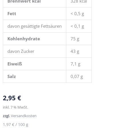
Brennwert kcal
328
kcal
Fett
< 0,5
g
davon
gesättigte Fettsäuren
< 0,1
g
Kohlenhydrate
75
g
davon
Zucker
43
g
Eiweiß
7,1
g
Salz
0,07
g
2,95
€
inkl. 7 % MwSt.
zzgl.
Versandkosten
1,97
€
/
100
g