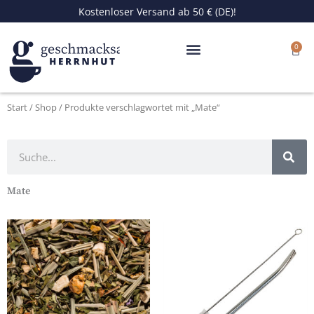
Zum
Kostenloser Versand ab 50 € (DE)!
Inhalt
springen
0
Ware
Start
/
Shop
/ Produkte verschlagwortet mit „Mate“
Suche
Mate